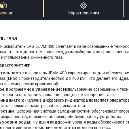
исание
Характеристики
ь газа
й испаритель LPG JEVM-400 сочетает в себе современные техноло
ьность, что делает его превосходным выбором для промышленных
использование сжиженного газа.
арактеристики:
тельность:
испаритель JEVM-400 спроектирован для обеспечени
аза (LPG) с производительностью до 400 кг/ч, что делает его иде
х и коммерческих приложений.
ое программное управление:
Использование современных техно
 точное и надежное управление процессом испарения газа.
индикатор:
Наличие цифрового индикатора позволяет оператора
ть ключевые параметры работы испарителя.
остика:
Встроенная система самодиагностики обеспечивает опер
исправностей, обеспечивая бесперебойную работу устройства.
 уровня воды:
Функция поддержки уровня воды обеспечивает ст
т негативное воздействие недостатка воды на процесс.