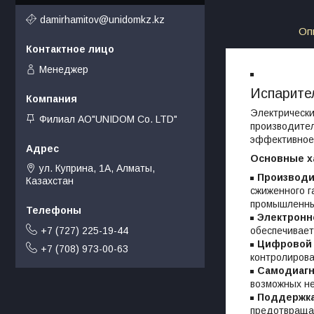
damirhamitov@unidomkz.kz
Оп
Менеджер
Испарител
Электрически
Филиал АО"UNIDOM Co. LTD"
производител
эффективное 
Основные х
ул. Куприна, 1А, Алматы,
Производи
Казахстан
сжиженного г
промышленны
Электронн
+7 (727) 225-19-44
обеспечивает
Цифровой 
+7 (708) 973-00-63
контролирова
Самодиагн
возможных не
Поддержка
предотвращае