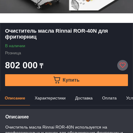
Очиститель масла Rinnai ROR-40N для
фритюрниц
В наличии
Розница
802 000
₸
Купить
Описание
Характеристики
Доставка
Оплата
Усл
Описание
Очиститель масла Rinnai ROR-40N используется на
профессиональных кухнях для обслуживания фритюрниц и